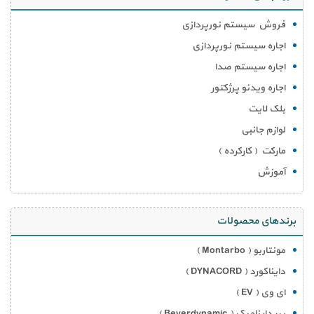
فروش سیستم نورپردازی
اجاره سیستم نورپردازی
اجاره سیستم صدا
اجاره ویدئو پرژکتور
بلک لایت
لوازم جانبی
مارکت ( کارکرده )
آموزش
برندهای محصولات
مونتاربو ( Montarbo )
دایناکورد ( DYNACORD )
ای وی ( EV )
بیر داینامیک ( Beyerdynamic )