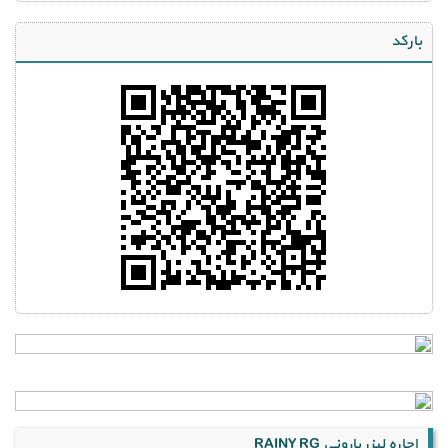
بارکد
اجاره لیزر بارونی RAINY RG