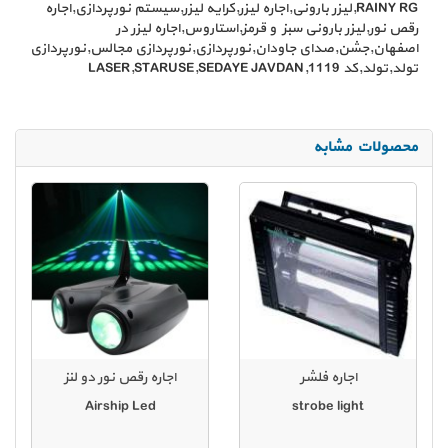
RAINY RG,لیزر بارونی,اجاره لیزر,کرایه لیزر,سیستم نورپردازی,اجاره
رقص نور,لیزر بارونی سبز و قرمز,استاروس,اجاره لیزر در
اصفهان,جشن,صدای جاودان,نورپردازی,نورپردازی مجالس,نورپردازی
تولد,تولد,کد 1119,LASER,STARUSE,SEDAYE JAVDAN
محصولات مشابه
اجاره فلشر
اجاره رقص نور دو لنز
Airship Led
strobe light