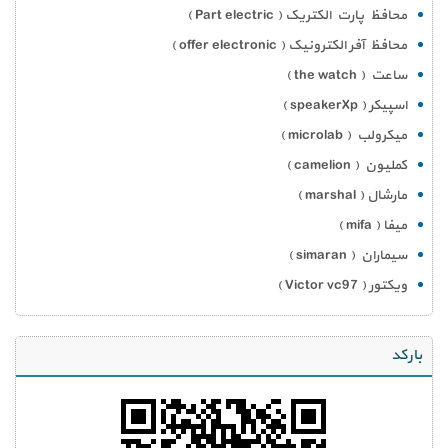
محافظ پارت الکتریک ( Part electric )
محافظ آفر الکترونیک ( offer electronic )
ساعت ( the watch )
اسپیکر ( speakerXp )
میکرولب ( microlab )
کملیون ( camelion )
مارشال ( marshal )
میفا ( mifa )
سیماران ( simaran )
ویکتور ( Victor vc97 )
بارکد