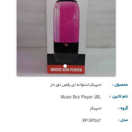
محصول :
اسپیکر استوانه ای رقص نور دار
نام لاتین :
Music Box Player JBL
گروه :
اسپیکر
مدل :
XP-SP247