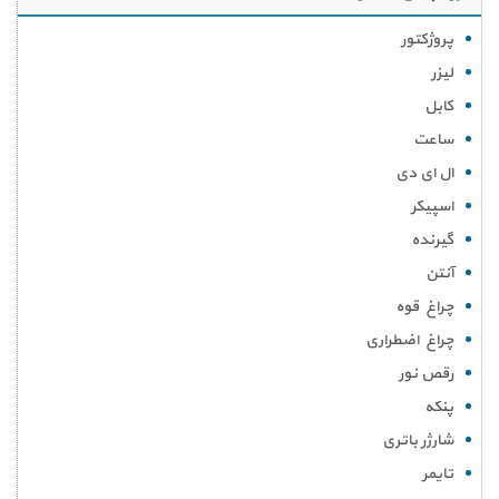
پروژکتور
لیزر
کابل
ساعت
ال ای دی
اسپیکر
گیرنده
آنتن
چراغ قوه
چراغ اضطراری
رقص نور
پنکه
شارژر باتری
تایمر