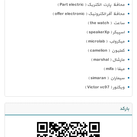
محافظ پارت الکتریک ( Part electric )
محافظ آفر الکترونیک ( offer electronic )
ساعت ( the watch )
اسپیکر ( speakerXp )
میکرولب ( microlab )
کملیون ( camelion )
مارشال ( marshal )
میفا ( mifa )
سیماران ( simaran )
ویکتور ( Victor vc97 )
بارکد