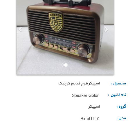
محصول :
اسپیکر طرح قدیم کوچیک
نام لاتین :
Speaker Golon
گروه :
اسپیکر
مدل :
Rx-bt1110