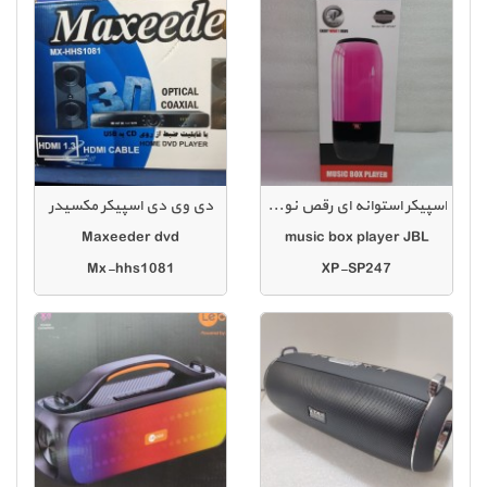
اسپیکر استوانه ای رقص نور دار
دی وی دی اسپیکر مکسیدر
Maxeeder dvd
music box player JBL
Mx-hhs1081
XP-SP247