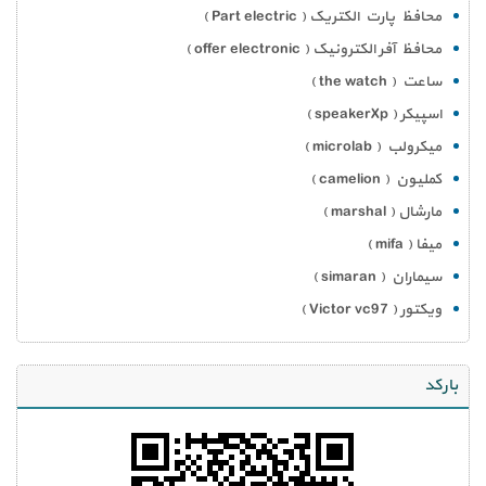
محافظ پارت الکتریک ( Part electric )
محافظ آفر الکترونیک ( offer electronic )
ساعت ( the watch )
اسپیکر ( speakerXp )
میکرولب ( microlab )
کملیون ( camelion )
مارشال ( marshal )
میفا ( mifa )
سیماران ( simaran )
ویکتور ( Victor vc97 )
بارکد