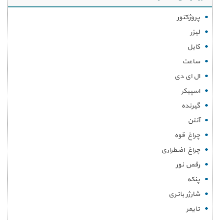
پروژکتور
لیزر
کابل
ساعت
ال ای دی
اسپیکر
گیرنده
آنتن
چراغ قوه
چراغ اضطراری
رقص نور
پنکه
شارژر باتری
تایمر