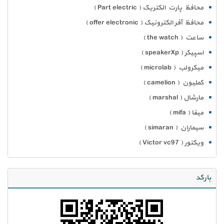
محافظ پارت الکتریک ( Part electric )
محافظ آفر الکترونیک ( offer electronic )
ساعت ( the watch )
اسپیکر ( speakerXp )
میکرولب ( microlab )
کملیون ( camelion )
مارشال ( marshal )
میفا ( mifa )
سیماران ( simaran )
ویکتور ( Victor vc97 )
بارکد