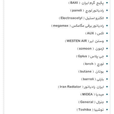
پکیج گرم ایران ( BAXI )
رادیاتور لورچ ( paneli )
الکترو استیل ( Electroacetyl )
رادیاتور برقی مگامکس ( megamax )
اکس ( AUX )
وستن ایر ( WESTEN AIR )
ازمون ( azmoon )
جی پلاس ( Gplus )
لورچ ( lorch )
بوتان ( butane )
بارلی ( barreli )
ایران رادیاتور ( Iran Radiator )
میدیا ( MIDEA )
جنرال ( General )
توشیبا ( Toshiba )