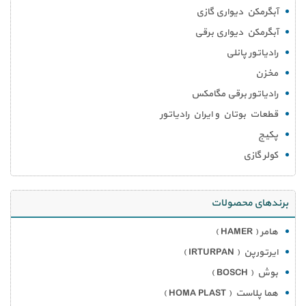
آبگرمکن دیواری گازی
آبگرمکن دیواری برقی
رادیاتور پانلی
مخزن
رادیاتور برقی مگامکس
قطعات بوتان و ایران رادیاتور
پکیج
کولر گازی
برندهای محصولات
هامر ( HAMER )
ایرتورپن ( IRTURPAN )
بوش ( BOSCH )
هما پلاست ( HOMA PLAST )