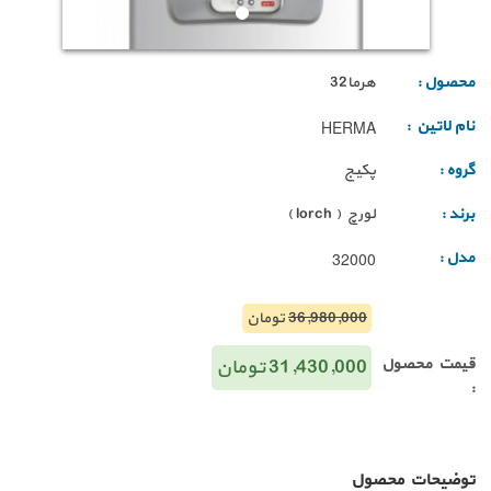
محصول :
هرما32
نام لاتین :
HERMA
گروه :
پکیج
برند :
لورچ
( lorch )
مدل :
32000
36,980,000
تومان
قیمت محصول
31,430,000
تومان
:
توضیحات محصول