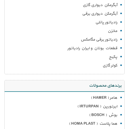
آبگرمکن دیواری گازی
آبگرمکن دیواری برقی
رادیاتور پانلی
مخزن
رادیاتور برقی مگامکس
قطعات بوتان و ایران رادیاتور
پکیج
کولر گازی
برندهای محصولات
هامر ( HAMER )
ایرتورپن ( IRTURPAN )
بوش ( BOSCH )
هما پلاست ( HOMA PLAST )