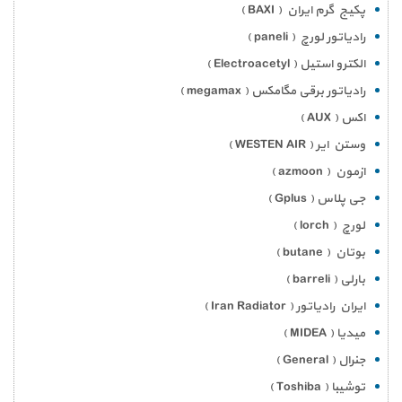
پکیج گرم ایران ( BAXI )
رادیاتور لورچ ( paneli )
الکترو استیل ( Electroacetyl )
رادیاتور برقی مگامکس ( megamax )
اکس ( AUX )
وستن ایر ( WESTEN AIR )
ازمون ( azmoon )
جی پلاس ( Gplus )
لورچ ( lorch )
بوتان ( butane )
بارلی ( barreli )
ایران رادیاتور ( Iran Radiator )
میدیا ( MIDEA )
جنرال ( General )
توشیبا ( Toshiba )