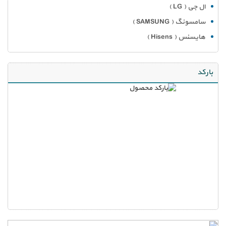
ال جی ( LG )
سامسونگ ( SAMSUNG )
هایسنس ( Hisens )
بارکد